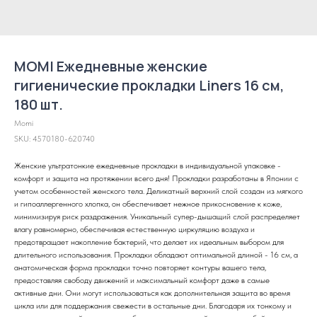
MOMI Ежедневные женские
гигиенические прокладки Liners 16 см,
180 шт.
Momi
SKU:
4570180-620740
Женские ультратонкие ежедневные прокладки в индивидуальной упаковке -
комфорт и защита на протяжении всего дня! Прокладки разработаны в Японии с
учетом особенностей женского тела. Деликатный верхний слой создан из мягкого
и гипоаллергенного хлопка, он обеспечивает нежное прикосновение к коже,
минимизируя риск раздражения. Уникальный супер-дышащий слой распределяет
влагу равномерно, обеспечивая естественную циркуляцию воздуха и
предотвращает накопление бактерий, что делает их идеальным выбором для
длительного использования. Прокладки обладают оптимальной длиной - 16 см, а
анатомическая форма прокладки точно повторяет контуры вашего тела,
предоставляя свободу движений и максимальный комфорт даже в самые
активные дни. Они могут использоваться как дополнительная защита во время
цикла или для поддержания свежести в остальные дни. Благодаря их тонкому и