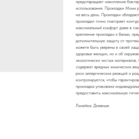
предотвращает накопление бактер
использования. Прокладки Моми 
на весь день. Прокладки обладаю
прокладки точно повторяет контур
максимальный комфорт даже в са
крепление прокладки к белью, пр
дополнительную защиту от протека
можете быть уверены в своей защ
здоровье женщин, но и об окружа
экологически чистых материалов, 
содержат вредных химических веще
риск аллергических реакций и ра
контролируется, чтобы гарантиро
прокладка упакована индивидуаль
предоставить максимальную гигие
Линейка: Дневные