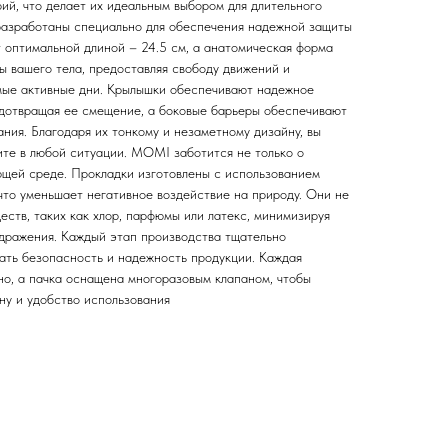
ий, что делает их идеальным выбором для длительного
разработаны специально для обеспечения надежной защиты
т оптимальной длиной – 24.5 см, а анатомическая форма
ы вашего тела, предоставляя свободу движений и
мые активные дни. Крылышки обеспечивают надежное
едотвращая ее смещение, а боковые барьеры обеспечивают
ния. Благодаря их тонкому и незаметному дизайну, вы
ите в любой ситуации. MOMI заботится не только о
ющей среде. Прокладки изготовлены с использованием
что уменьшает негативное воздействие на природу. Они не
ств, таких как хлор, парфюмы или латекс, минимизируя
здражения. Каждый этап производства тщательно
вать безопасность и надежность продукции. Каждая
но, а пачка оснащена многоразовым клапаном, чтобы
ну и удобство использования