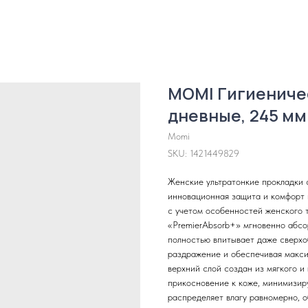
MOMI Гигиениче
дневные, 245 мм
Momi
SKU:
1421449829
Женские ультратонкие прокладки 
инновационная защита и комфорт 
с учетом особенностей женского 
«PremierAbsorb+» мгновенно абсо
полностью впитывает даже сверхо
раздражение и обеспечивая макси
верхний слой создан из мягкого и
прикосновение к коже, минимизир
распределяет влагу равномерно, 