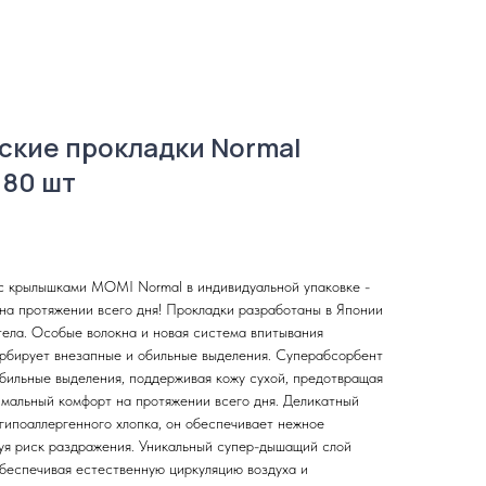
ские прокладки Normal
 80 шт
с крылышками MOMI Normal в индивидуальной упаковке -
на протяжении всего дня! Прокладки разработаны в Японии
тела. Особые волокна и новая система впитывания
рбирует внезапные и обильные выделения. Суперабсорбент
бильные выделения, поддерживая кожу сухой, предотвращая
мальный комфорт на протяжении всего дня. Деликатный
 гипоаллергенного хлопка, он обеспечивает нежное
уя риск раздражения. Уникальный супер-дышащий слой
обеспечивая естественную циркуляцию воздуха и