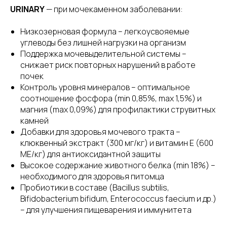
URINARY
— при мочекаменном заболевании:
Низкозерновая формула – легкоусвояемые
углеводы без лишней нагрузки на организм
Поддержка мочевыделительной системы –
снижает риск повторных нарушений в работе
почек
Контроль уровня минералов – оптимальное
соотношение фосфора (min 0,85%, max 1,5%) и
магния (max 0,09%) для профилактики струвитных
камней
Добавки для здоровья мочевого тракта –
клюквенный экстракт (300 мг/кг) и витамин E (600
МЕ/кг) для антиоксидантной защиты
Высокое содержание животного белка (min 18%) –
необходимого для здоровья питомца
Пробиотики в составе (Bacillus subtilis,
Bifidobacterium bifidum, Enterococcus faecium и др.)
– для улучшения пищеварения и иммунитета