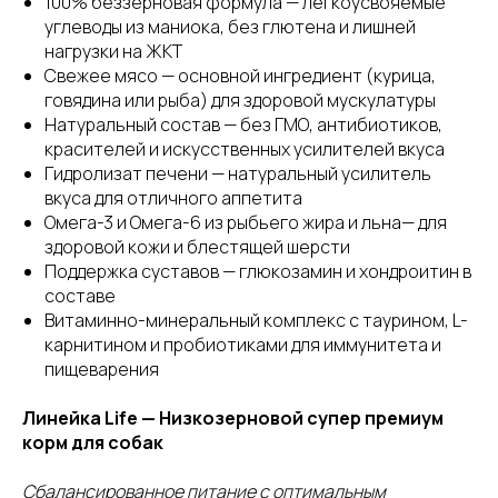
100% беззерновая формула — легкоусвояемые
углеводы из маниока, без глютена и лишней
нагрузки на ЖКТ
Свежее мясо — основной ингредиент (курица,
говядина или рыба) для здоровой мускулатуры
Натуральный состав — без ГМО, антибиотиков,
красителей и искусственных усилителей вкуса
Гидролизат печени — натуральный усилитель
вкуса для отличного аппетита
Омега-3 и Омега-6 из рыбьего жира и льна— для
здоровой кожи и блестящей шерсти
Поддержка суставов — глюкозамин и хондроитин в
составе
Витаминно-минеральный комплекс с таурином, L-
карнитином и пробиотиками для иммунитета и
пищеварения
Линейка Life — Низкозерновой супер премиум
корм для собак
Сбалансированное питание с оптимальным