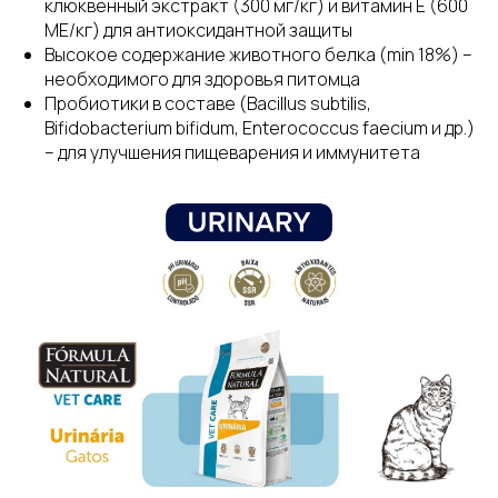
клюквенный экстракт (300 мг/кг) и витамин E (600
МЕ/кг) для антиоксидантной защиты
Высокое содержание животного белка (min 18%) –
необходимого для здоровья питомца
Пробиотики в составе (Bacillus subtilis,
Bifidobacterium bifidum, Enterococcus faecium и др.)
– для улучшения пищеварения и иммунитета