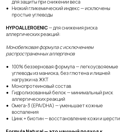
для защиты при снижении веса
Низкий гликемический индекс — исключены
простые углеводы
HYPOALLERGENIC
— для снижения риска
аллергических реакций:
Монобелковая формула с исключением
распространенных аллергенов
100% беззерновая формула — легкоусвояемые
углеводы из маниока, без глютена и лишней
нагрузки на ЖКТ
Монопротеиновый состав
Гидролизованный белок — минимальный риск
аллергических реакций
Омега-3 (EPA/DHA) — уменьшает кожные
воспаления
Цинк + биотин — восстановление кожи и шерсти
Formula Natural — это научный подход к