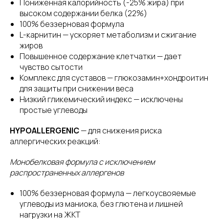
Пониженная калорийность (-25% жира) при
высоком содержании белка (22%)
100% беззерновая формула
L-карнитин — ускоряет метаболизм и сжигание
жиров
Повышенное содержание клетчатки — дает
чувство сытости
Комплекс для суставов — глюкозамин+хондроитин
для защиты при снижении веса
Низкий гликемический индекс — исключены
простые углеводы
HYPOALLERGENIC
— для снижения риска
аллергических реакций:
Монобелковая формула с исключением
распространенных аллергенов
100% беззерновая формула — легкоусвояемые
углеводы из маниока, без глютена и лишней
нагрузки на ЖКТ